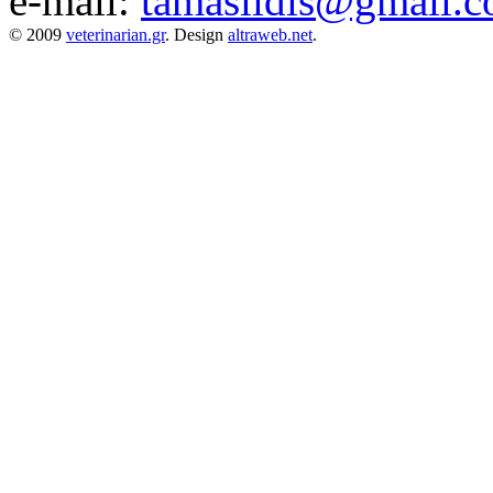
e-mail:
tamaslidis@gmail.
© 2009
veterinarian.gr
. Design
altraweb.net
.