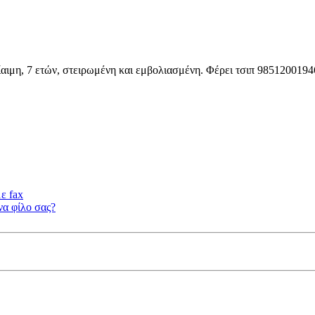
αιμη, 7 ετών, στειρωμένη και εμβολιασμένη. Φέρει τσιπ 985120019460
ε fax
να φίλο σας?